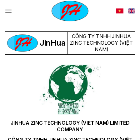
Skip
to
content
CÔNG TY TNHH JINHUA
JinHua
ZINC TECHNOLOGY (VIỆT
NAM)
JINHUA ZINC TECHNOLOGY (VIET NAM) LIMITED
COMPANY
CÔNG TY TNHH JINHUA ZINC TECHNOLOGY (VIỆT